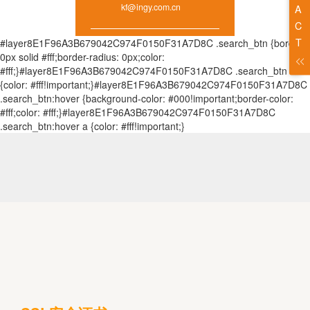
kf@ingy.com.cn
#layer8E1F96A3B679042C974F0150F31A7D8C .search_btn {border:
0px solid #fff;border-radius: 0px;color:
#fff;}#layer8E1F96A3B679042C974F0150F31A7D8C .search_btn a
{color: #fff!important;}#layer8E1F96A3B679042C974F0150F31A7D8C
.search_btn:hover {background-color: #000!important;border-color:
#fff;color: #fff;}#layer8E1F96A3B679042C974F0150F31A7D8C
.search_btn:hover a {color: #fff!important;}